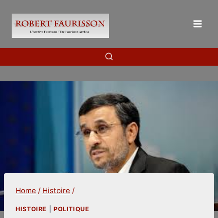
Skip
to
content
Home
/
Histoire
/
HISTOIRE
|
POLITIQUE