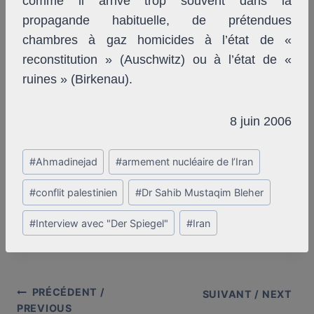
comme il arrive trop souvent dans la
propagande habituelle, de prétendues
chambres à gaz homicides à l’état de «
reconstitution » (Auschwitz) ou à l’état de «
ruines » (Birkenau).
8 juin 2006
Post
#
Ahmadinejad
#
armement nucléaire de l’Iran
Tags:
#
conflit palestinien
#
Dr Sahib Mustaqim Bleher
#
Interview avec "Der Spiegel"
#
Iran
PRÉCÉDENT /
Post
SUIVANT / NEXT
PREVIOUS