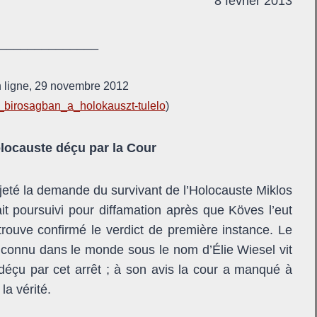
8 février 2013
______________
 ligne, 29 novembre 2012
a_birosagban_a_holokauszt-tulelo
)
olocauste déçu par la Cour
rejeté la demande du survivant de l’Holocauste Miklos
 poursuivi pour diffamation après que Köves l’eut
e trouve confirmé le verdict de première instance. Le
connu dans le monde sous le nom d’Élie Wiesel vit
déçu par cet arrêt ; à son avis la cour a manqué à
a vérité.