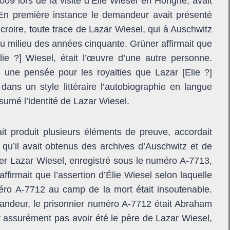
009 lors de la visite d’Élie Wiesel en Hongrie, avait
e. En première instance le demandeur avait présenté
 croire, toute trace de Lazar Wiesel, qui à Auschwitz
 au milieu des années cinquante. Grüner affirmait que
ie ?] Wiesel, était l’œuvre d’une autre personne.
 une pensée pour les royalties que Lazar [Elie ?]
dans un style littéraire l’autobiographie en langue
assumé l’identité de Lazar Wiesel.
t produit plusieurs éléments de preuve, accordait
 qu’il avait obtenus des archives d’Auschwitz et de
er Lazar Wiesel, enregistré sous le numéro A-7713,
ffirmait que l’assertion d’Élie Wiesel selon laquelle
ro A-7712 au camp de la mort était insoutenable.
andeur, le prisonnier numéro A-7712 était Abraham
t assurément pas avoir été le père de Lazar Wiesel,