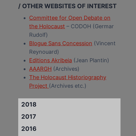
/ OTHER WEBSITES OF INTEREST
Committee for Open Debate on
the Holocaust
– CODOH (Germar
Rudolf)
Blogue Sans Concession
(Vincent
Reynouard)
Editions Akribeia
(Jean Plantin)
AAARGH
(Archives)
The Holocaust Historiography
Project
(Archives etc.)
2018
2017
2016