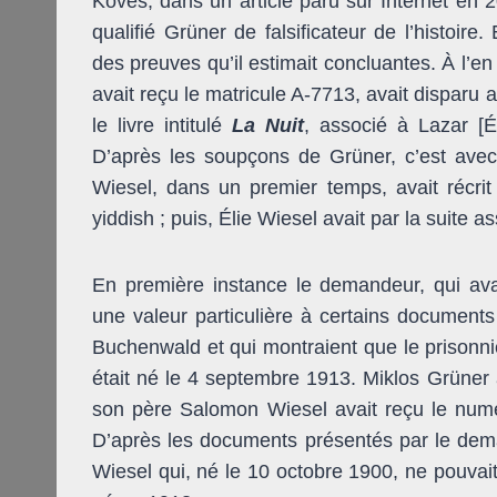
Köves, dans un article paru sur Internet en 2
qualifié Grüner de falsificateur de l’histoir
des preuves qu’il estimait concluantes. À l’en
avait reçu le matricule A-7713, avait disparu
le livre intitulé
La Nuit
,
associé à Lazar [Él
D’après les soupçons de Grüner, c’est avec
Wiesel, dans un premier temps, avait récrit 
yiddish ; puis, Élie Wiesel avait par la suite 
En première instance le demandeur, qui avai
une valeur particulière à certains documents
Buchenwald et qui montraient que le prisonni
était né le 4 septembre 1913. Miklos Grüner a
son père Salomon Wiesel avait reçu le numé
D’après les documents présentés par le dem
Wiesel qui, né le 10 octobre 1900, ne pouvai