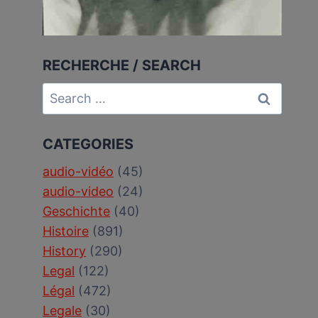
RECHERCHE / SEARCH
Search
for:
CATEGORIES
audio-vidéo
(45)
audio-video
(24)
Geschichte
(40)
Histoire
(891)
History
(290)
Legal
(122)
Légal
(472)
Legale
(30)