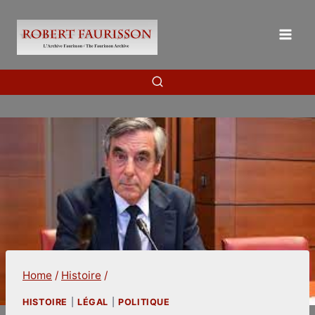
Skip
to
content
Home
/
Histoire
/
HISTOIRE
|
LÉGAL
|
POLITIQUE