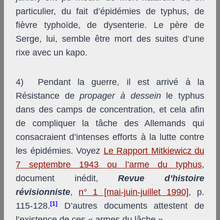
particulier, du fait d’épidémies de typhus, de
fièvre typhoïde, de dysenterie. Le père de
Serge, lui, semble être mort des suites d’une
rixe avec un kapo.​
4) Pendant la guerre, il est arrivé à la
Résistance de
propager à dessein
le typhus
dans des camps de concentration, et cela afin
de compliquer la tâche des Allemands qui
consacraient d’intenses efforts à la lutte contre
les épidémies. Voyez
Le Rapport Mitkiewicz du
7 septembre 1943 ou l’arme du typhus
,
document inédit,
Revue d’histoire
révisionniste
,
n° 1 [mai-juin-juillet 1990]
, p.
[1]
115-128.
D’autres documents attestent de
l’existence de ces « armes du lâche ».