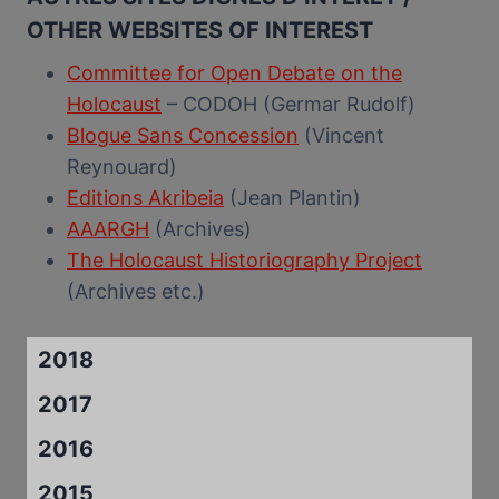
OTHER WEBSITES OF INTEREST
Committee for Open Debate on the
Holocaust
– CODOH (Germar Rudolf)
Blogue Sans Concession
(Vincent
Reynouard)
Editions Akribeia
(Jean Plantin)
AAARGH
(Archives)
The Holocaust Historiography Project
(Archives etc.)
2018
2017
2016
2015