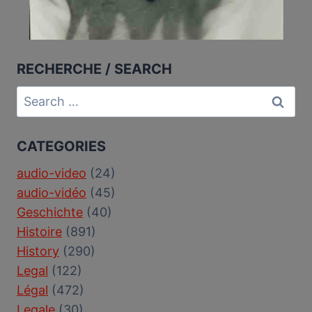
RECHERCHE / SEARCH
Search
for:
CATEGORIES
audio-video
(24)
audio-vidéo
(45)
Geschichte
(40)
Histoire
(891)
History
(290)
Legal
(122)
Légal
(472)
Legale
(30)