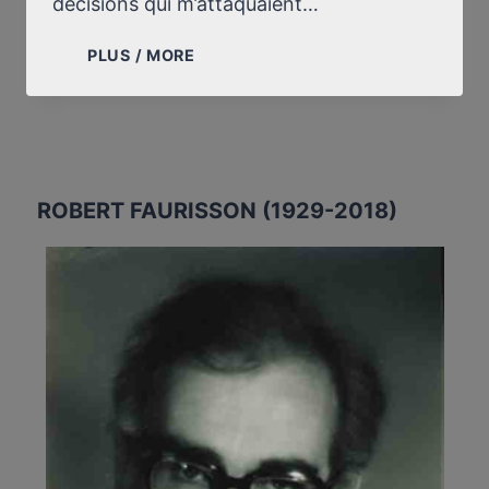
décisions qui m’attaquaient…
EXPOSÉ
PLUS / MORE
DU
PRÉJUDICE
SUBI
ROBERT FAURISSON (1929-2018)