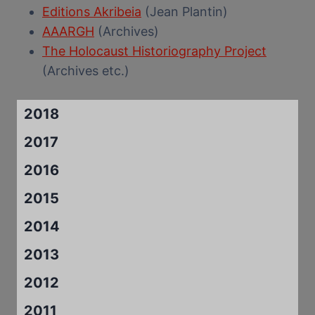
Editions Akribeia
(Jean Plantin)
AAARGH
(Archives)
The Holocaust Historiography Project
(Archives etc.)
2018
2017
2016
2015
2014
2013
2012
2011