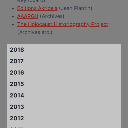
Reynouard)
Editions Akribeia
(Jean Plantin)
AAARGH
(Archives)
The Holocaust Historiography Project
(Archives etc.)
2018
2017
2016
2015
2014
2013
2012