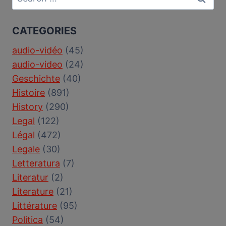
for:
CATEGORIES
audio-vidéo
(45)
audio-video
(24)
Geschichte
(40)
Histoire
(891)
History
(290)
Legal
(122)
Légal
(472)
Legale
(30)
Letteratura
(7)
Literatur
(2)
Literature
(21)
Littérature
(95)
Politica
(54)