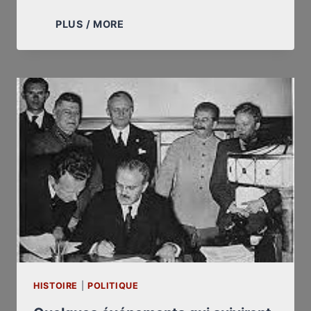
LA
PLUS / MORE
ROUMANIE
CÈDE
AU
CHANTAGE
DES
ORGANISATIONS
JUIVES
HISTOIRE
|
POLITIQUE