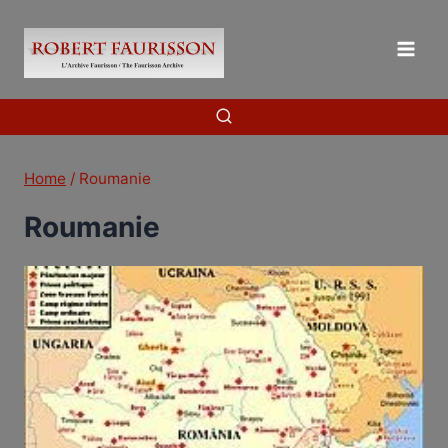
Skip
to
content
Home
/
Roumanie
Roumanie