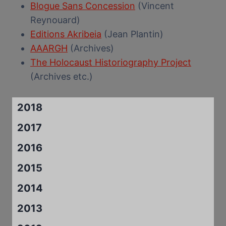
Blogue Sans Concession
(Vincent
Reynouard)
Editions Akribeia
(Jean Plantin)
AAARGH
(Archives)
The Holocaust Historiography Project
(Archives etc.)
2018
2017
2016
2015
2014
2013