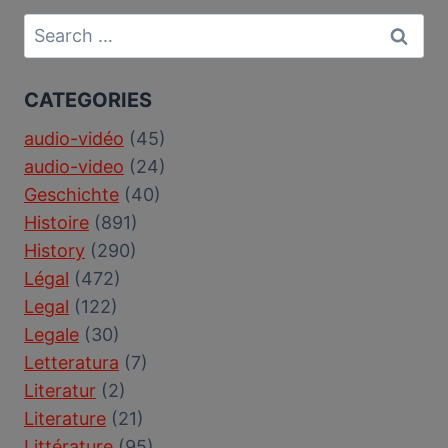
Search
for:
CATEGORIES
audio-vidéo
(45)
audio-video
(24)
Geschichte
(40)
Histoire
(891)
History
(290)
Légal
(472)
Legal
(122)
Legale
(30)
Letteratura
(7)
Literatur
(2)
Literature
(21)
Littérature
(95)