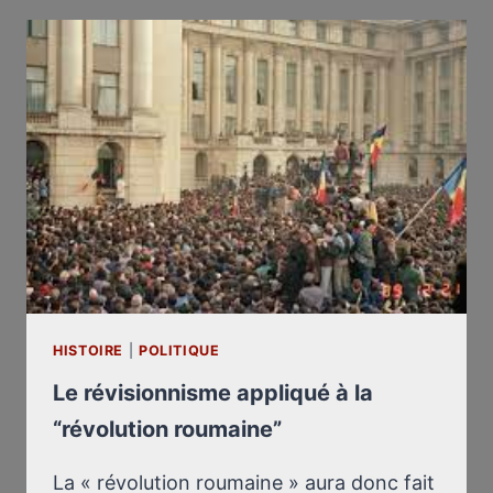
SUIVIRENT
LA
SIGNATURE
DU
PACTE
GERMANO-
SOVIÉTIQUE
DU
23
AOÛT
1939
HISTOIRE
|
POLITIQUE
Le révisionnisme appliqué à la
“révolution roumaine”
La « révolution roumaine » aura donc fait