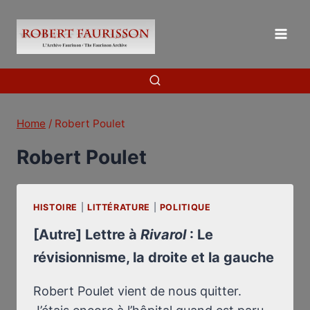
Skip
to
content
Home
/
Robert Poulet
Robert Poulet
HISTOIRE
|
LITTÉRATURE
|
POLITIQUE
[Autre] Lettre à
Rivarol
: Le
révisionnisme, la droite et la gauche
Robert Poulet vient de nous quitter.