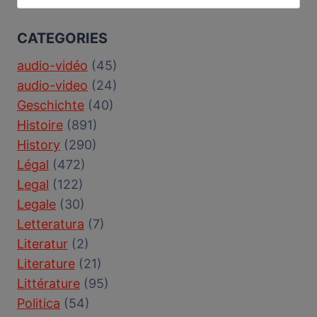
for:
CATEGORIES
audio-vidéo
(45)
audio-video
(24)
Geschichte
(40)
Histoire
(891)
History
(290)
Légal
(472)
Legal
(122)
Legale
(30)
Letteratura
(7)
Literatur
(2)
Literature
(21)
Littérature
(95)
Politica
(54)