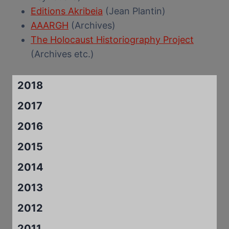
Editions Akribeia
(Jean Plantin)
AAARGH
(Archives)
The Holocaust Historiography Project
(Archives etc.)
2018
2017
2016
2015
2014
2013
2012
2011