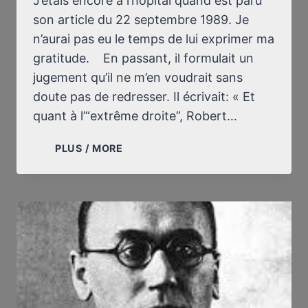
J’étais encore à l’hôpital quand est paru
son article du 22 septembre 1989. Je
n’aurai pas eu le temps de lui exprimer ma
gratitude. En passant, il formulait un
jugement qu’il ne m’en voudrait sans
doute pas de redresser. Il écrivait: « Et
quant à l’“extrême droite”, Robert…
[AUTRE]
PLUS / MORE
LETTRE
À
RIVAROL
:
LE
RÉVISIONNISME,
LA
DROITE
ET
LA