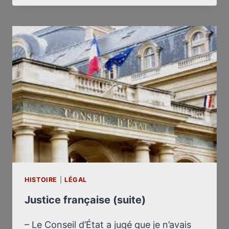
CONFLIT
AVEC
LE
PROGRÈS
DE
LYON
HISTOIRE
|
LÉGAL
Justice française (suite)
– Le Conseil d’État a jugé que je n’avais