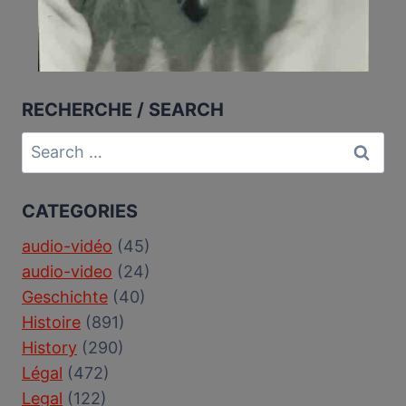
RECHERCHE / SEARCH
Search
for:
CATEGORIES
audio-vidéo
(45)
audio-video
(24)
Geschichte
(40)
Histoire
(891)
History
(290)
Légal
(472)
Legal
(122)