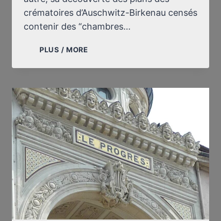
crématoires d’Auschwitz-Birkenau censés
contenir des “chambres…
INTERVIEW
PLUS / MORE
“META
TOUR”
AVEC
PATRICK
D’HONDT
(VIDÉO)