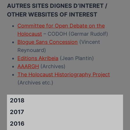
AUTRES SITES DIGNES D’INTERET /
OTHER WEBSITES OF INTEREST
Committee for Open Debate on the
Holocaust
– CODOH (Germar Rudolf)
Blogue Sans Concession
(Vincent
Reynouard)
Editions Akribeia
(Jean Plantin)
AAARGH
(Archives)
The Holocaust Historiography Project
(Archives etc.)
2018
2017
2016