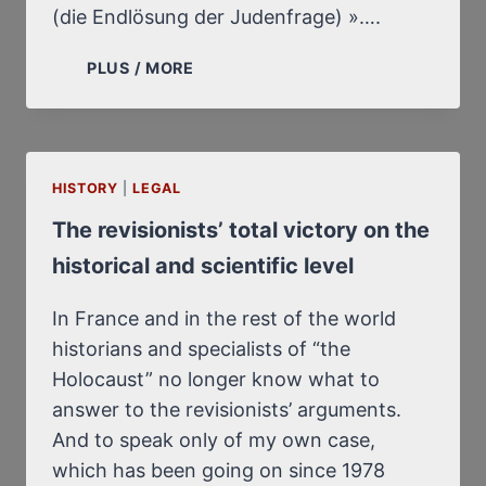
(die Endlösung der Judenfrage) »….
MA
PLUS / MORE
PRÉSENCE
À
LA
JOURNÉE
HISTORY
|
LEGAL
DE
RIVAROL,
The revisionists’ total victory on the
LE
historical and scientific level
9
AVRIL
2016
In France and in the rest of the world
(VIDÉO)
historians and specialists of “the
Holocaust” no longer know what to
answer to the revisionists’ arguments.
And to speak only of my own case,
which has been going on since 1978