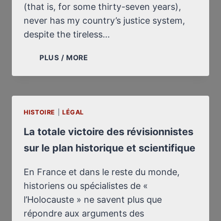
(that is, for some thirty-seven years),
never has my country’s justice system,
despite the tireless…
THE
PLUS / MORE
REVISIONISTS’
TOTAL
VICTORY
ON
HISTOIRE
|
LÉGAL
THE
HISTORICAL
La totale victoire des révisionnistes
AND
sur le plan historique et scientifique
SCIENTIFIC
LEVEL
En France et dans le reste du monde,
historiens ou spécialistes de «
l’Holocauste » ne savent plus que
répondre aux arguments des