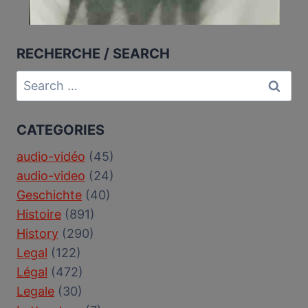
RECHERCHE / SEARCH
Search
for:
CATEGORIES
audio-vidéo
(45)
audio-video
(24)
Geschichte
(40)
Histoire
(891)
History
(290)
Legal
(122)
Légal
(472)
Legale
(30)