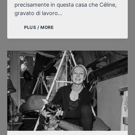
precisamente in questa casa che Céline,
gravato di lavoro…
LUCETTE
PLUS / MORE
FESTEGGIA
OGGI
I
SUOI
CENT’ANNI
*