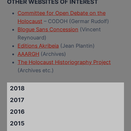
OTHER WEBSITES OF INTEREST
Committee for Open Debate on the
Holocaust
– CODOH (Germar Rudolf)
Blogue Sans Concession
(Vincent
Reynouard)
Editions Akribeia
(Jean Plantin)
AAARGH
(Archives)
The Holocaust Historiography Project
(Archives etc.)
2018
2017
2016
2015