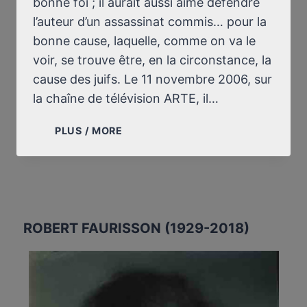
bonne foi ; il aurait aussi aimé défendre
l’auteur d’un assassinat commis… pour la
bonne cause, laquelle, comme on va le
voir, se trouve être, en la circonstance, la
cause des juifs. Le 11 novembre 2006, sur
la chaîne de télévision ARTE, il…
QUAND
PLUS / MORE
ROBERT
BADINTER
RÊVE
DE
DÉFENDRE
L’AUTEUR
ROBERT FAURISSON (1929-2018)
D’UN
ASSASSINAT
COMMIS…
POUR
LA