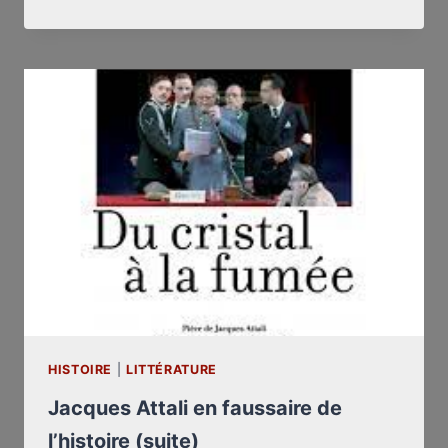
FÊTE
AUJOURD’HUI
SES
CENT
ANS
*
HISTOIRE
|
LITTÉRATURE
Jacques Attali en faussaire de
l’histoire (suite)