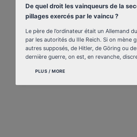
De quel droit les vainqueurs de la se
pillages exercés par le vaincu ?
Le père de l’ordinateur était un Allemand d
par les autorités du IIIe Reich. Si on mène g
autres supposés, de Hitler, de Göring ou d
dernière guerre, on est, en revanche, discre
DE
PLUS / MORE
QUEL
DROIT
LES
VAINQUEURS
DE
LA
SECONDE
GUERRE
MONDIALE