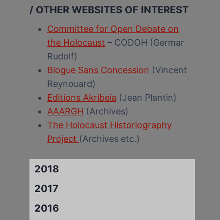
/ OTHER WEBSITES OF INTEREST
Committee for Open Debate on
the Holocaust
– CODOH (Germar
Rudolf)
Blogue Sans Concession
(Vincent
Reynouard)
Editions Akribeia
(Jean Plantin)
AAARGH
(Archives)
The Holocaust Historiography
Project
(Archives etc.)
2018
2017
2016