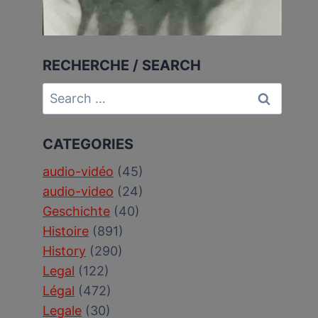
RECHERCHE / SEARCH
Search
for:
CATEGORIES
audio-vidéo
(45)
audio-video
(24)
Geschichte
(40)
Histoire
(891)
History
(290)
Legal
(122)
Légal
(472)
Legale
(30)