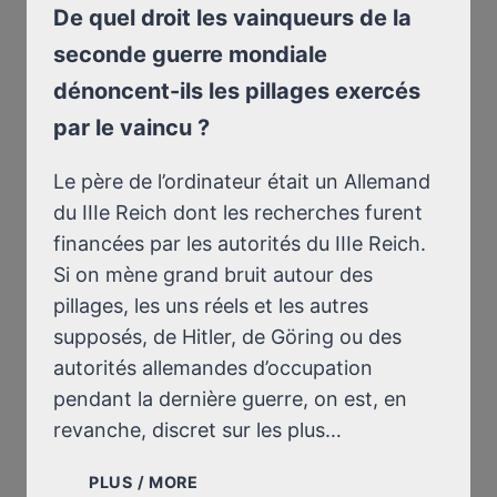
A
De quel droit les vainqueurs de la
BIEN
seconde guerre mondiale
CONDAMNÉ
LES
dénoncent-ils les pillages exercés
ALLEMANDS
par le vaincu ?
POUR
LE
Le père de l’ordinateur était un Allemand
CRIME
DE
du IIIe Reich dont les recherches furent
KATYN
financées par les autorités du IIIe Reich.
–
Si on mène grand bruit autour des
CORRESPONDANCE
pillages, les uns réels et les autres
DU
19
supposés, de Hitler, de Göring ou des
DÉCEMBRE
autorités allemandes d’occupation
2010
pendant la dernière guerre, on est, en
AVEC
revanche, discret sur les plus…
ARTHUR
BUTZ
DE
PLUS / MORE