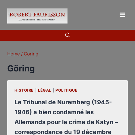
Skip
to
content
Home
/
Göring
Göring
HISTOIRE
|
LÉGAL
|
POLITIQUE
Le Tribunal de Nuremberg (1945-
1946) a bien condamné les
Allemands pour le crime de Katyn –
correspondance du 19 décembre