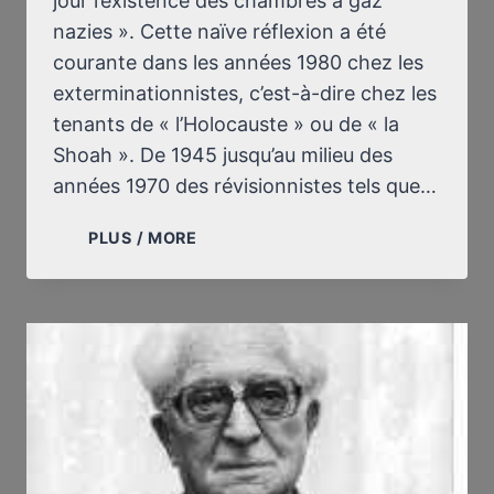
jour l’existence des chambres à gaz
nazies ». Cette naïve réflexion a été
courante dans les années 1980 chez les
exterminationnistes, c’est-à-dire chez les
tenants de « l’Holocauste » ou de « la
Shoah ». De 1945 jusqu’au milieu des
années 1970 des révisionnistes tels que…
SOLIDITÉ
PLUS / MORE
DU
RÉVISIONNISME,
FRAGILITÉ
DE
L’EXTERMINATIONNISME