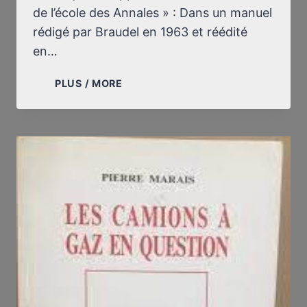
de l’école des Annales » : Dans un manuel
rédigé par Braudel en 1963 et réédité
en…
FERNAND
PLUS / MORE
BRAUDEL
(1902-
1985)
:
CRÉDULITÉ
ET
INTOLÉRANCE
D’UN
GRAND
HISTORIEN