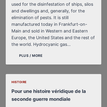
used for the disinfestation of ships, silos
and dwellings and, generally, for the
elimination of pests. It is still
manufactured today in Frankfurt-on-
Main and sold in Western and Eastern
Europe, the United States and the rest of
the world. Hydrocyanic gas…
THE
PLUS / MORE
GAS
CHAMBERS
OF
AUSCHWITZ
HISTOIRE
APPEAR
TO
Pour une histoire véridique de la
BE
seconde guerre mondiale
PHYSICALLY
INCONCEIVABLE