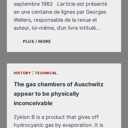
septembre 1982 L’article est présenté
en une centaine de lignes par Georges
Wellers, responsable de la revue et
auteur, lui-même, d’un livre intitulé…
LE
PLUS / MORE
MYTHE
DES
“CHAMBRES
À
HISTORY
|
TECHNICAL
GAZ”
ENTRE
The gas chambers of Auschwitz
EN
appear to be physically
AGONIE
inconceivable
Zyklon B is a product that gives off
hydrocyanic gas by evaporation. It is