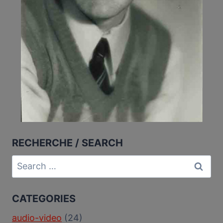
RECHERCHE / SEARCH
Search
for:
CATEGORIES
audio-video
(24)