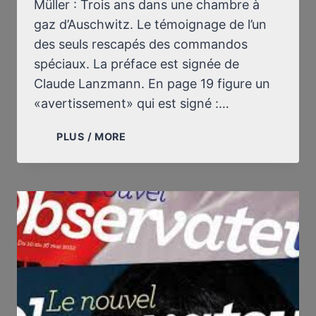
Müller : Trois ans dans une chambre à
gaz d’Auschwitz. Le témoignage de l’un
des seuls rescapés des commandos
spéciaux. La préface est signée de
Claude Lanzmann. En page 19 figure un
«avertissement» qui est signé :…
LE
PLUS / MORE
“TÉMOIGNAGE”
DE
FILIP
MÜLLER
:
TROIS
ANS
DANS
UNE
CHAMBRE
À