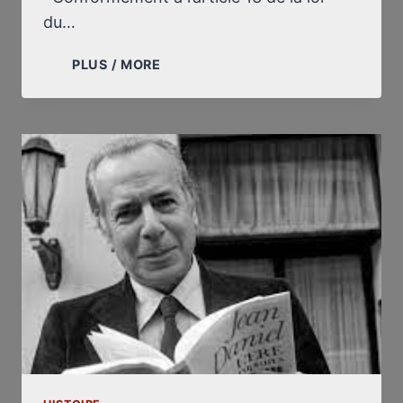
du…
LETTRE
PLUS / MORE
À
M.
LE
DIRECTEUR
RESPONSABLE
DU
MAGAZINE
LE
NOUVEL
OBSERVATEUR