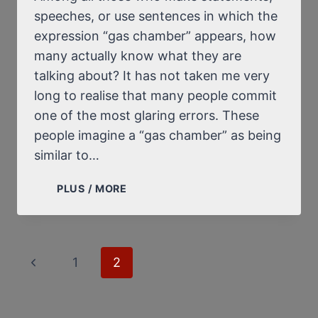
speeches, or use sentences in which the
expression “gas chamber” appears, how
many actually know what they are
talking about? It has not taken me very
long to realise that many people commit
one of the most glaring errors. These
people imagine a “gas chamber” as being
similar to…
THE
PLUS / MORE
MECHANICS
OF
GASSING
Page
Previous
1
2
navigation
Page