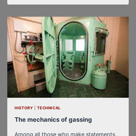
AVEC
JEAN
DANIEL,
DIRECTEUR
DU
NOUVEL
OBSERVATEUR,
LES
3,
7
ET
10
MAI
1980
HISTORY
|
TECHNICAL
The mechanics of gassing
Among all those who make statements,