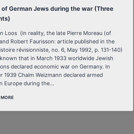
LA
fe of German Jews during the war (Three
GUERRE
(TROIS
ts)
DOCUMENTS)
n Loos (in reality, the late Pierre Moreau (of
and Robert Faurisson: article published in the
stoire révisionniste, no. 6, May 1992, p. 131-140)
l known that in March 1933 worldwide Jewish
ions declared economic war on Germany. In
r 1939 Chaim Weizmann declared armed
In Europe during the…
DAILY
/ MORE
LIFE
OF
GERMAN
JEWS
DURING