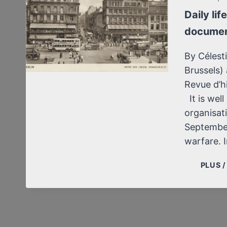
Daily li
documen
By Célesti
Brussels) 
Revue d’hi
It is wel
organisat
Septembe
warfare. 
PLUS 