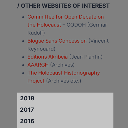
/ OTHER WEBSITES OF INTEREST
Committee for Open Debate on
the Holocaust
– CODOH (Germar
Rudolf)
Blogue Sans Concession
(Vincent
Reynouard)
Editions Akribeia
(Jean Plantin)
AAARGH
(Archives)
The Holocaust Historiography
Project
(Archives etc.)
2018
2017
2016