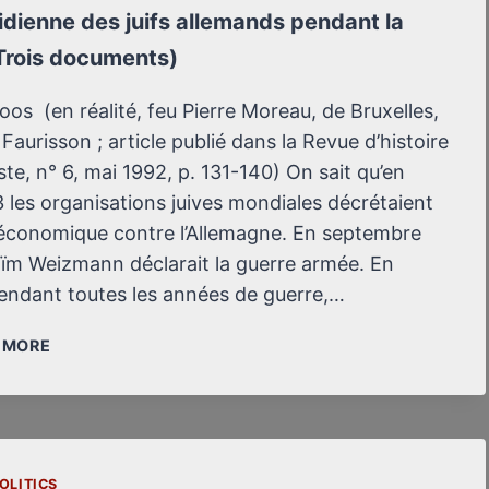
idienne des juifs allemands pendant la
Trois documents)
oos (en réalité, feu Pierre Moreau, de Bruxelles,
Faurisson ; article publié dans la Revue d’histoire
ste, n° 6, mai 1992, p. 131-140) On sait qu’en
 les organisations juives mondiales décrétaient
 économique contre l’Allemagne. En septembre
ïm Weizmann déclarait la guerre armée. En
endant toutes les années de guerre,…
VIE
/ MORE
QUOTIDIENNE
DES
JUIFS
ALLEMANDS
PENDANT
OLITICS