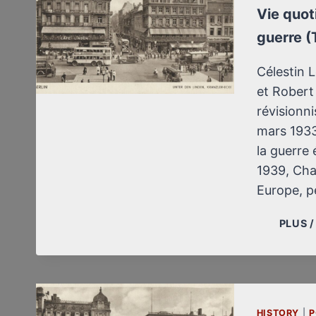
Vie quot
guerre (
Célestin L
et Robert 
révisionni
mars 1933
la guerre
1939, Cha
Europe, p
PLUS 
HISTORY
|
P