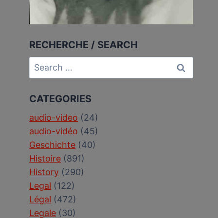
RECHERCHE / SEARCH
Search
for:
CATEGORIES
audio-video
(24)
audio-vidéo
(45)
Geschichte
(40)
Histoire
(891)
History
(290)
Legal
(122)
Légal
(472)
Legale
(30)