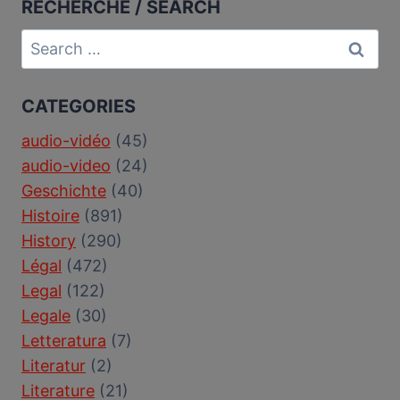
RECHERCHE / SEARCH
Search
for:
CATEGORIES
audio-vidéo
(45)
audio-video
(24)
Geschichte
(40)
Histoire
(891)
History
(290)
Légal
(472)
Legal
(122)
Legale
(30)
Letteratura
(7)
Literatur
(2)
Literature
(21)