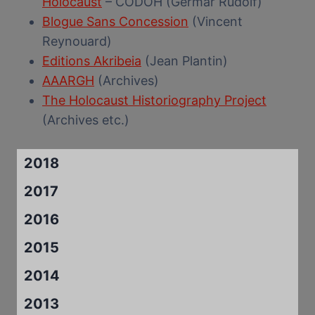
Holocaust
– CODOH (Germar Rudolf)
Blogue Sans Concession
(Vincent
Reynouard)
Editions Akribeia
(Jean Plantin)
AAARGH
(Archives)
The Holocaust Historiography Project
(Archives etc.)
2018
2017
2016
2015
2014
2013