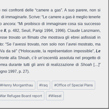
ei confronti delle “camere a gas”. A suo parere, non si
 di immaginarle. Scrive: “Le camere a gas è meglio tenerle
” o ancora: “Mi proibisco di immaginare cosa sia successo
, e
II
, p. 482, Seuil, Parigi 1994, 1996). Claude Lanzmann,
sse trovato un filmato che mostrava gli ebrei asfissiati in
o: “Se l’avessi trovato, non solo non l’avrei mostrato, ma
. Va da sé” (“Holocauste, la représentation impossible”,
Le
 fronte alla Shoah, c’è un’oscenità assoluta nel progetto di
rea durante tutti gli anni di realizzazione di
Shoah
[…]”
ugno 1997, p. 27).
#
Henry Morgenthau
#
Iraq
#
Office of Special Plans
War Refugee Board report
#
Wiesel