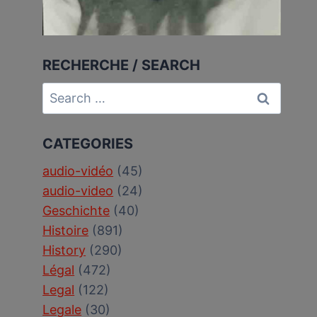
RECHERCHE / SEARCH
Search
for:
CATEGORIES
audio-vidéo
(45)
audio-video
(24)
Geschichte
(40)
Histoire
(891)
History
(290)
Légal
(472)
Legal
(122)
Legale
(30)