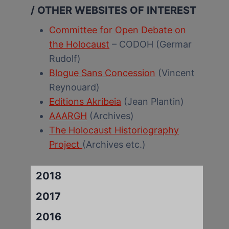
/ OTHER WEBSITES OF INTEREST
Committee for Open Debate on
the Holocaust
– CODOH (Germar
Rudolf)
Blogue Sans Concession
(Vincent
Reynouard)
Editions Akribeia
(Jean Plantin)
AAARGH
(Archives)
The Holocaust Historiography
Project
(Archives etc.)
2018
2017
2016