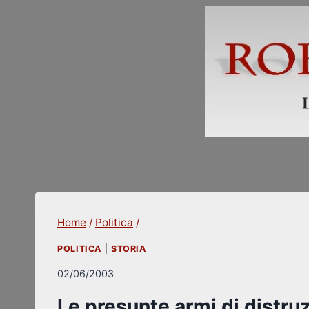
Skip
to
content
Home
/
Politica
/
POLITICA
|
STORIA
02/06/2003
Le presunte armi di distruz