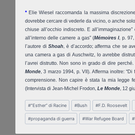
*
Elie Wiesel raccomanda la massima discrezione n
dovrebbe cercare di vederle da vicino, o anche solo
chiuse all’occhio indiscreto. E all’immaginazione
all’interno delle camere a gas” (
Mémoires
I
, p. 97
l’autore di
Shoah
, è d’accordo; afferma che se ave
una camera a gas di Auschwitz, lo avrebbe distrutt
l’avrei distrutto. Non sono in grado di dire perché
Monde
, 3 marzo 1994, p. VII). Afferma inoltre: “Di
comprensione. Non capire è stata la mia legge fer
(Intervista di Jean-Michel Frodon,
Le Monde
, 12 gi
Post
#
"Esther” di Racine
#
Bush
#
F.D. Roosevelt
Tags:
#
propaganda di guerra
#
War Refugee Board
#