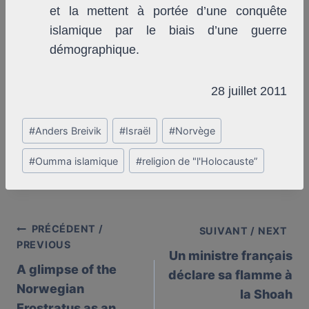
et la mettent à portée d’une conquête
islamique par le biais d’une guerre
démographique.
28 juillet 2011
Post
#
Anders Breivik
#
Israël
#
Norvège
Tags:
#
Oumma islamique
#
religion de "l'Holocauste”
PRÉCÉDENT /
Post
SUIVANT / NEXT
PREVIOUS
Un ministre français
navigation
A glimpse of the
déclare sa flamme à
Norwegian
la Shoah
Erostratus as an