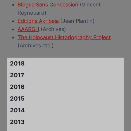
Blogue Sans Concession
(Vincent
Reynouard)
Editions Akribeia
(Jean Plantin)
AAARGH
(Archives)
The Holocaust Historiography Project
(Archives etc.)
2018
2017
2016
2015
2014
2013