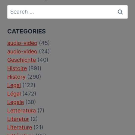
Search
for:
CATEGORIES
audio-vidéo
(45)
audio-video
(24)
Geschichte
(40)
Histoire
(891)
History
(290)
Legal
(122)
Légal
(472)
Legale
(30)
Letteratura
(7)
Literatur
(2)
Literature
(21)