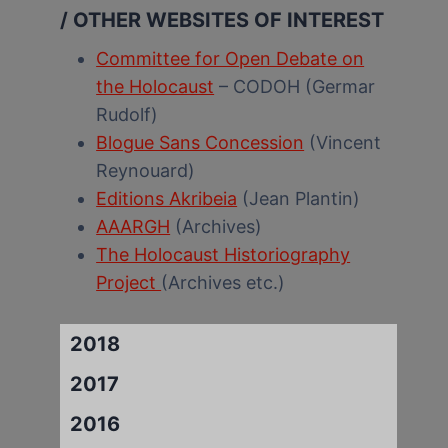
/ OTHER WEBSITES OF INTEREST
Committee for Open Debate on
the Holocaust
– CODOH (Germar
Rudolf)
Blogue Sans Concession
(Vincent
Reynouard)
Editions Akribeia
(Jean Plantin)
AAARGH
(Archives)
The Holocaust Historiography
Project
(Archives etc.)
2018
2017
2016