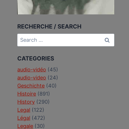
RECHERCHE / SEARCH
Search
for:
CATEGORIES
audio-vidéo
(45)
audio-video
(24)
Geschichte
(40)
Histoire
(891)
History
(290)
Legal
(122)
Légal
(472)
Legale
(30)