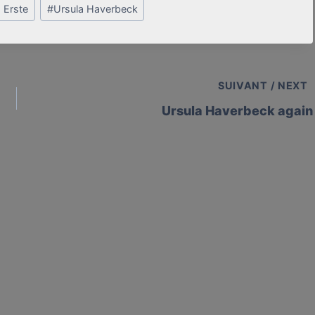
 Erste
#
Ursula Haverbeck
SUIVANT / NEXT
Ursula Haverbeck again