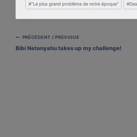
Post
#
"Le plus grand problème de notre époque"
#
Das
Tags:
Post
PRÉCÉDENT / PREVIOUS
Bibi Netanyahu takes up my challenge!
navigation