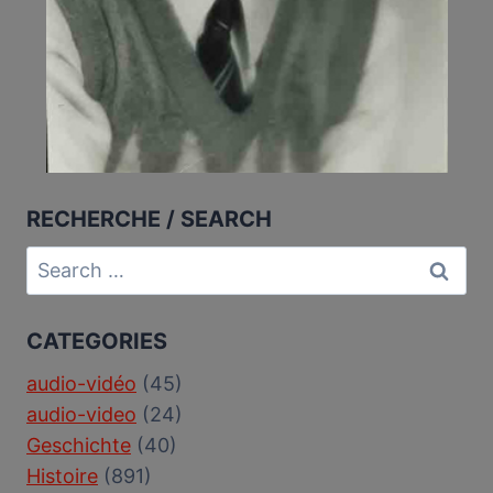
RECHERCHE / SEARCH
Search
for:
CATEGORIES
audio-vidéo
(45)
audio-video
(24)
Geschichte
(40)
Histoire
(891)