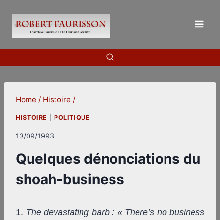
Skip
to
content
Home
/
Histoire
/
HISTOIRE
|
POLITIQUE
13/09/1993
Quelques dénonciations du
shoah-business
1.
The devastating barb : « There’s no business