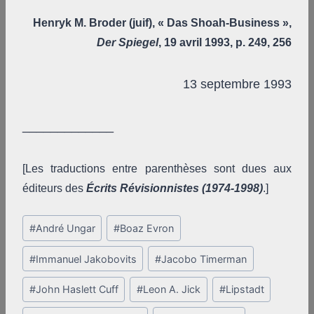
Henryk M. Broder (juif), « Das Shoah-Business »,
Der Spiegel
, 19 avril 1993, p. 249, 256
13 septembre 1993
_____________
[Les traductions entre parenthèses sont dues aux
éditeurs des
Écrits Révisionnistes (1974-1998)
.]
Post
#
André Ungar
#
Boaz Evron
Tags:
#
Immanuel Jakobovits
#
Jacobo Timerman
#
John Haslett Cuff
#
Leon A. Jick
#
Lipstadt