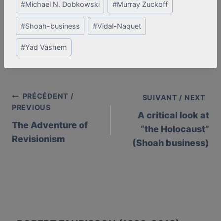
#
Michael N. Dobkowski
#
Murray Zuckoff
#
Shoah-business
#
Vidal-Naquet
#
Yad Vashem
PRÉCÉDENT /
Post
SUIVANT / NEXT
PREVIOUS
A critical look at
navigation
The Adventure of
“the Holocaust”
Revisionism
(Shoah business)