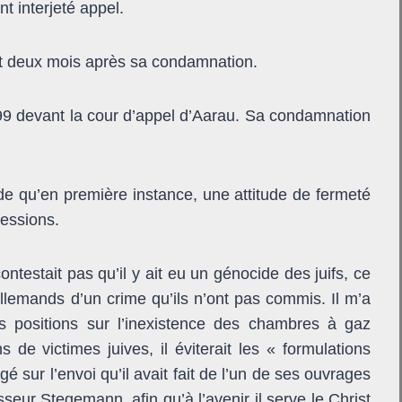
t interjeté appel.
it deux mois après sa condamnation.
999 devant la cour d’appel d’Aarau. Sa condamnation
de qu’en pre­mière instance, une attitude de fermeté
essions.
contestait pas qu’il y ait eu un génocide des juifs, ce
llemands d’un crime qu’ils n’ont pas commis. Il m’a
s posi­tions sur l’inexistence des chambres à gaz
s de victimes juives, il éviterait les « formulations
ogé sur l’envoi qu’il avait fait de l’un de ses ouvrages
seur Stegemann, afin qu’à l’avenir il serve le Christ