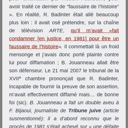
avoir traité ce dernier de “faussaire de l’histoire”
». En réalité, R. Badinter était allé beaucoup
plus loin : il avait osé prétendre, sur la chaîne
de télévision
ARTE
,
qu’il m’avait «fait
condamner [en justice, en 1981] pour être un
faussaire de l’histoire
»
.
Il commettait là un froid
mensonge et j’avais donc porté plainte contre
lui pour diffamation ; B. Jouanneau allait être
son défenseur. Le 21 mai 2007 le tribunal de la
e
XVII
chambre prononçait que R. Badinter,
incapable de fournir la preuve de son assertion,
m’avait effectivement diffamé mais… de bonne
foi (sic).
B. Jouanneau a fait un double aveu à
F. Bijaoui, journaliste de
Tribune juive
(article
susmentionné): il a d’abord reconnu que le
procès de 1981 s’était achevé sur « une défaite