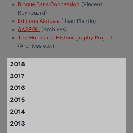
Blogue Sans Concession
(Vincent
Reynouard)
Editions Akribeia
(Jean Plantin)
AAARGH
(Archives)
The Holocaust Historiography Project
(Archives etc.)
2018
2017
2016
2015
2014
2013