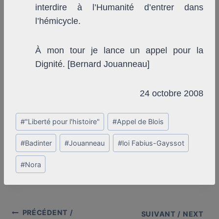
interdire à l’Humanité d’entrer dans
l’hémicycle.
À mon tour je lance un appel pour la
Dignité. [Bernard Jouanneau]
24 octobre 2008
Post
#
"Liberté pour l'histoire"
#
Appel de Blois
Tags:
#
Badinter
#
Jouanneau
#
loi Fabius-Gayssot
#
Nora
PRÉCÉDENT /
Post
SUIVANT / NEXT