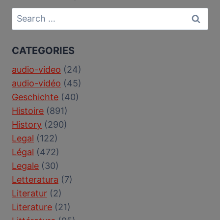
Search
for:
CATEGORIES
audio-video
(24)
audio-vidéo
(45)
Geschichte
(40)
Histoire
(891)
History
(290)
Legal
(122)
Légal
(472)
Legale
(30)
Letteratura
(7)
Literatur
(2)
Literature
(21)