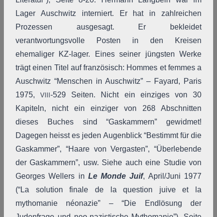
Lager Auschwitz interniert. Er hat in zahlreichen
Prozessen ausgesagt. Er bekleidet
verantwortungsvolle Posten in den Kreisen
ehemaliger KZ-lager. Eines seiner jüngsten Werke
trägt einen Titel auf französisch: Hommes et femmes a
Auschwitz “Menschen in Auschwitz” – Fayard, Paris
1975,
-529 Seiten. Nicht ein einziges von 30
VIII
Kapiteln, nicht ein einziger von 268 Abschnitten
dieses Buches sind “Gaskammern” gewidmet!
Dagegen heisst es jeden Augenblick “Bestimmt für die
Gaskammer”, “Haare von Vergasten”, “Überlebende
der Gaskammern”, usw. Siehe auch eine Studie von
Georges Wellers in
Le Monde Juif
, April/Juni 1977
(“La solution finale de la question juive et la
mythomanie néonazie” – “Die Endlösung der
Judenfrage und neo-nazistische Mythomanie”), Seite