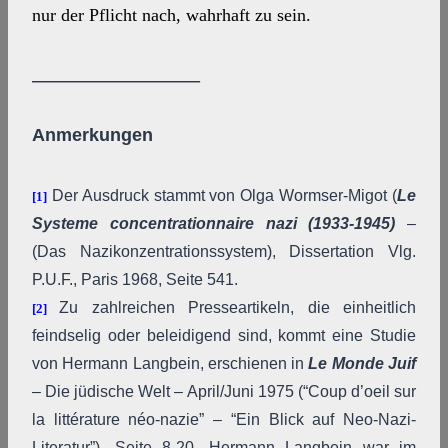
nur der Pflicht nach, wahrhaft zu sein.
_____________________
Anmerkungen
Der Ausdruck stammt von Olga Wormser-Migot (
Le
[1]
Systeme concentrationnaire nazi (1933-1945)
–
(Das Nazikonzentrationssystem), Dissertation Vlg.
P.U.F., Paris 1968, Seite 541.
Zu zahlreichen Presseartikeln, die einheitlich
[2]
feindselig oder beleidigend sind, kommt eine Studie
von Hermann Langbein, erschienen in
Le Monde Juif
– Die jüdische Welt – April/Juni 1975 (“Coup d’oeil sur
la littérature néo-nazie” – “Ein Blick auf Neo-Nazi-
Literatur”), Seite 8-20. Hermann Langbein war im