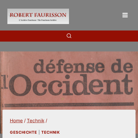
Skip
to
content
Home
/
Technik
/
GESCHICHTE
|
TECHNIK