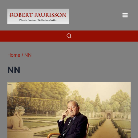
Skip
to
content
Home
/
NN
NN