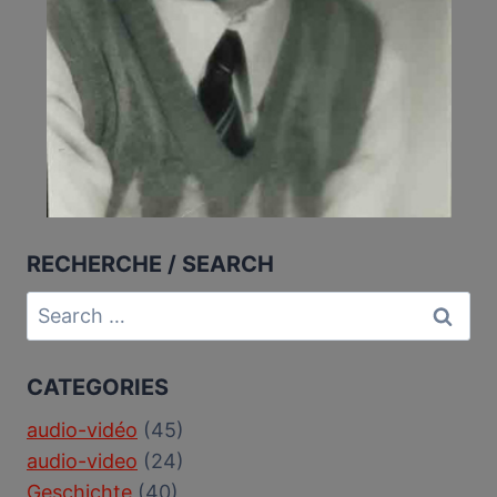
RECHERCHE / SEARCH
Search
for:
CATEGORIES
audio-vidéo
(45)
audio-video
(24)
Geschichte
(40)