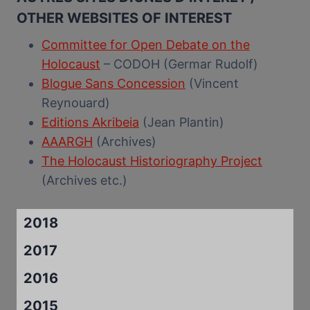
OTHER WEBSITES OF INTEREST
Committee for Open Debate on the
Holocaust
– CODOH (Germar Rudolf)
Blogue Sans Concession
(Vincent
Reynouard)
Editions Akribeia
(Jean Plantin)
AAARGH
(Archives)
The Holocaust Historiography Project
(Archives etc.)
2018
2017
2016
2015