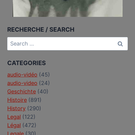
RECHERCHE / SEARCH
Search
for:
CATEGORIES
audio-vidéo
(45)
audio-video
(24)
Geschichte
(40)
Histoire
(891)
History
(290)
Legal
(122)
Légal
(472)
Legale
(30)