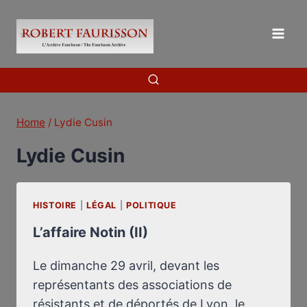
Skip
to
content
Home
/
Lydie Cusin
Lydie Cusin
HISTOIRE
|
LÉGAL
|
POLITIQUE
L’affaire Notin (II)
Le dimanche 29 avril, devant les
représentants des associations de
résistants et de déportés de Lyon, le