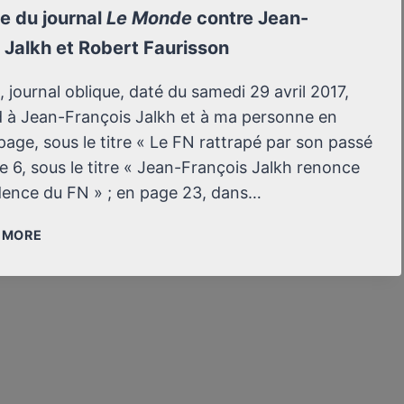
e du journal
Le Monde
contre Jean-
 Jalkh et Robert Faurisson
journal oblique, daté du samedi 29 avril 2017,
d à Jean-François Jalkh et à ma personne en
age, sous le titre « Le FN rattrapé par son passé
e 6, sous le titre « Jean-François Jalkh renonce
idence du FN » ; en page 23, dans…
OFFENSIVE
/ MORE
DU
JOURNAL
LE
MONDE
CONTRE
JEAN-
FRANÇOIS
JALKH