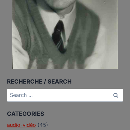
RECHERCHE / SEARCH
Search
for:
CATEGORIES
audio-vidéo
(45)