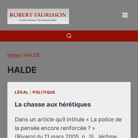
Skip
to
content
Home
/
HALDE
HALDE
LÉGAL
|
POLITIQUE
La chasse aux hérétiques
Dans un article qu’il intitule « La police de
la pensée encore renforcée ? »
(Rivarol du 11 mars 2005, p. 3), Jérôme