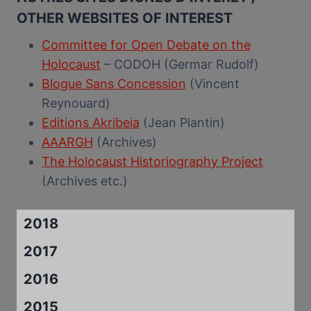
OTHER WEBSITES OF INTEREST
Committee for Open Debate on the
Holocaust
– CODOH (Germar Rudolf)
Blogue Sans Concession
(Vincent
Reynouard)
Editions Akribeia
(Jean Plantin)
AAARGH
(Archives)
The Holocaust Historiography Project
(Archives etc.)
2018
2017
2016
2015