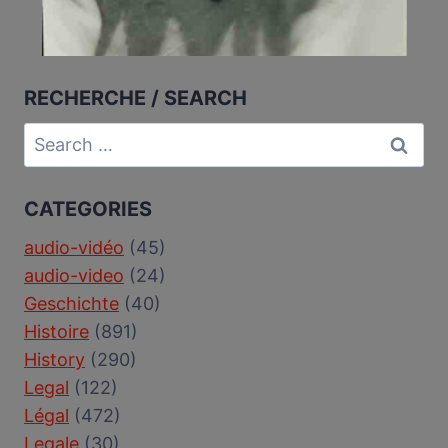
RECHERCHE / SEARCH
Search
for:
CATEGORIES
audio-vidéo
(45)
audio-video
(24)
Geschichte
(40)
Histoire
(891)
History
(290)
Legal
(122)
Légal
(472)
Legale
(30)