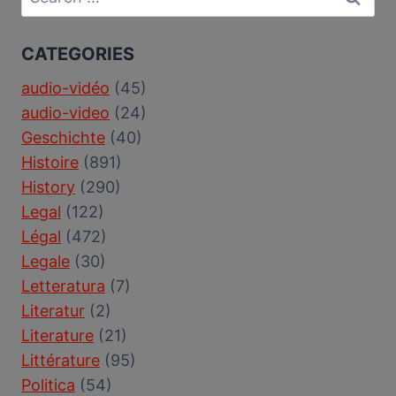
for:
CATEGORIES
audio-vidéo
(45)
audio-video
(24)
Geschichte
(40)
Histoire
(891)
History
(290)
Legal
(122)
Légal
(472)
Legale
(30)
Letteratura
(7)
Literatur
(2)
Literature
(21)
Littérature
(95)
Politica
(54)