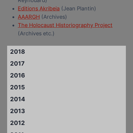
Reynouard)
Editions Akribeia
(Jean Plantin)
AAARGH
(Archives)
The Holocaust Historiography Project
(Archives etc.)
2018
2017
2016
2015
2014
2013
2012