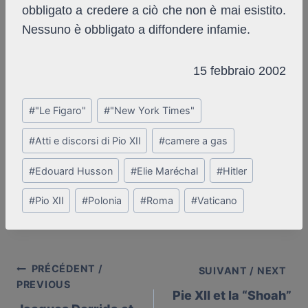
obbligato a credere a ciò che non è mai esistito.
Nessuno è obbligato a diffondere infamie.
15 febbraio 2002
Post
#
"Le Figaro"
#
"New York Times"
Tags:
#
Atti e discorsi di Pio XII
#
camere a gas
#
Edouard Husson
#
Elie Maréchal
#
Hitler
#
Pio XII
#
Polonia
#
Roma
#
Vaticano
PRÉCÉDENT /
Post
SUIVANT / NEXT
PREVIOUS
Pie XII et la “Shoah”
navigation