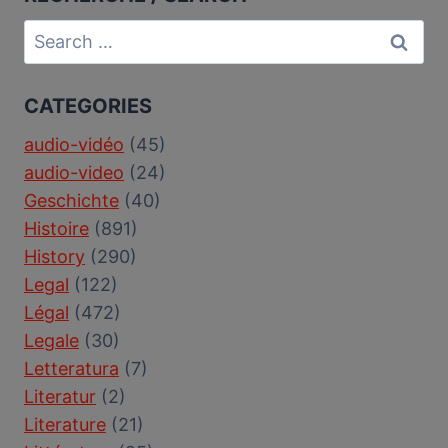
Search
for:
CATEGORIES
audio-vidéo
(45)
audio-video
(24)
Geschichte
(40)
Histoire
(891)
History
(290)
Legal
(122)
Légal
(472)
Legale
(30)
Letteratura
(7)
Literatur
(2)
Literature
(21)