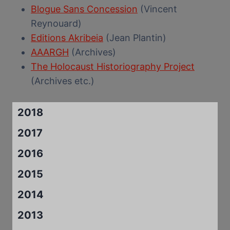
Blogue Sans Concession
(Vincent
Reynouard)
Editions Akribeia
(Jean Plantin)
AAARGH
(Archives)
The Holocaust Historiography Project
(Archives etc.)
2018
2017
2016
2015
2014
2013