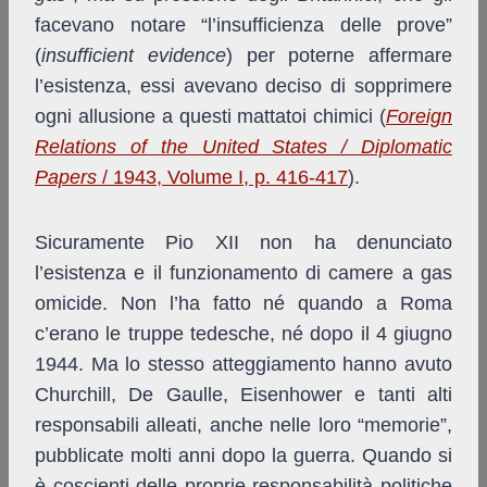
facevano notare “l’insufficienza delle prove”
(
insufficient evidence
) per poterne affermare
l’esistenza, essi avevano deciso di sopprimere
ogni allusione a questi mattatoi chimici (
Foreign
Relations of the United States / Diplomatic
Papers
/ 1943, Volume I, p. 416-417
).
Sicuramente Pio XII non ha denunciato
l’esistenza e il funzionamento di camere a gas
omicide. Non l’ha fatto né quando a Roma
c’erano le truppe tedesche, né dopo il 4 giugno
1944. Ma lo stesso atteggiamento hanno avuto
Churchill, De Gaulle, Eisenhower e tanti alti
responsabili alleati, anche nelle loro “memorie”,
pubblicate molti anni dopo la guerra. Quando si
è coscienti delle proprie responsabilità politiche