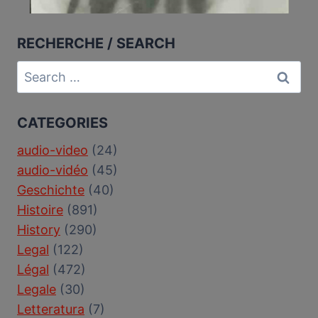
RECHERCHE / SEARCH
Search
for:
CATEGORIES
audio-video
(24)
audio-vidéo
(45)
Geschichte
(40)
Histoire
(891)
History
(290)
Legal
(122)
Légal
(472)
Legale
(30)
Letteratura
(7)