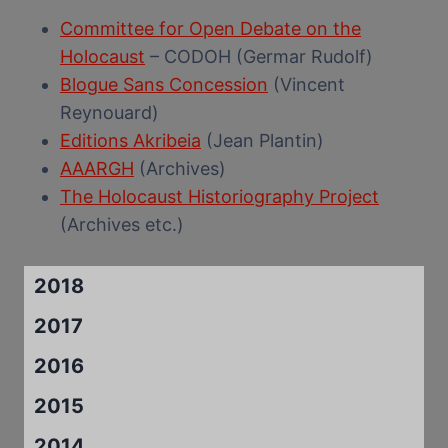
Committee for Open Debate on the
Holocaust
– CODOH (Germar Rudolf)
Blogue Sans Concession
(Vincent
Reynouard)
Editions Akribeia
(Jean Plantin)
AAARGH
(Archives)
The Holocaust Historiography Project
(Archives etc.)
2018
2017
2016
2015
2014