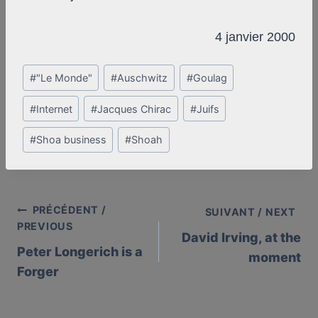
4 janvier 2000
Post
#
"Le Monde"
#
Auschwitz
#
Goulag
Tags:
#
Internet
#
Jacques Chirac
#
Juifs
#
Shoa business
#
Shoah
PRÉCÉDENT /
Post
SUIVANT / NEXT
PREVIOUS
David Irving, at the
navigation
Peter Longerich is a
moment
Forger