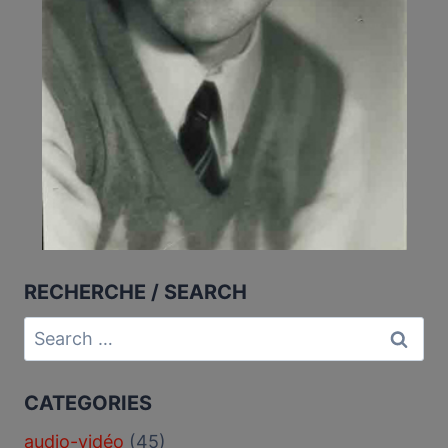
RECHERCHE / SEARCH
Search
for:
CATEGORIES
audio-vidéo
(45)