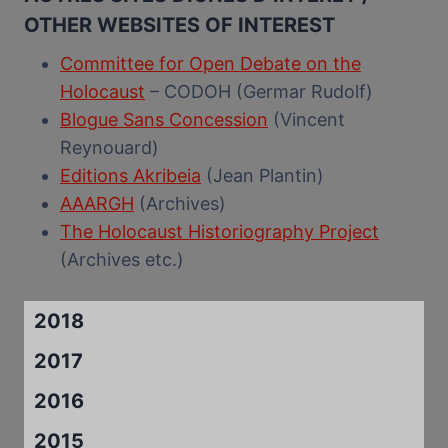
OTHER WEBSITES OF INTEREST
Committee for Open Debate on the
Holocaust
– CODOH (Germar Rudolf)
Blogue Sans Concession
(Vincent
Reynouard)
Editions Akribeia
(Jean Plantin)
AAARGH
(Archives)
The Holocaust Historiography Project
(Archives etc.)
2018
2017
2016
2015