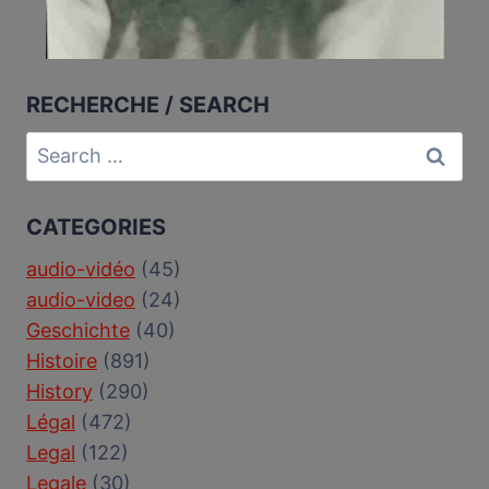
RECHERCHE / SEARCH
Search
for:
CATEGORIES
audio-vidéo
(45)
audio-video
(24)
Geschichte
(40)
Histoire
(891)
History
(290)
Légal
(472)
Legal
(122)
Legale
(30)