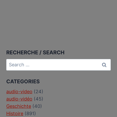
RECHERCHE / SEARCH
Search
for:
CATEGORIES
audio-video
(24)
audio-vidéo
(45)
Geschichte
(40)
Histoire
(891)