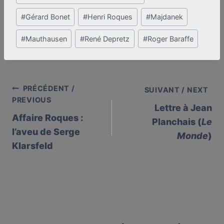
#
Gérard Bonet
#
Henri Roques
#
Majdanek
#
Mauthausen
#
René Depretz
#
Roger Baraffe
PRÉCÉDENT /
Post
SUIVANT / NEXT
PREVIOUS
Lettre à Jean
navigation
Affaire Roques :
Planchais (
Le
l’aveu de Serge
Monde
)
Klarsfeld