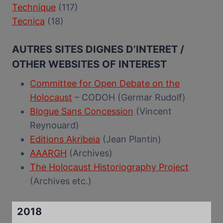
Technique
(117)
Tecnica
(18)
AUTRES SITES DIGNES D’INTERET /
OTHER WEBSITES OF INTEREST
Committee for Open Debate on the
Holocaust
– CODOH (Germar Rudolf)
Blogue Sans Concession
(Vincent
Reynouard)
Editions Akribeia
(Jean Plantin)
AAARGH
(Archives)
The Holocaust Historiography Project
(Archives etc.)
2018