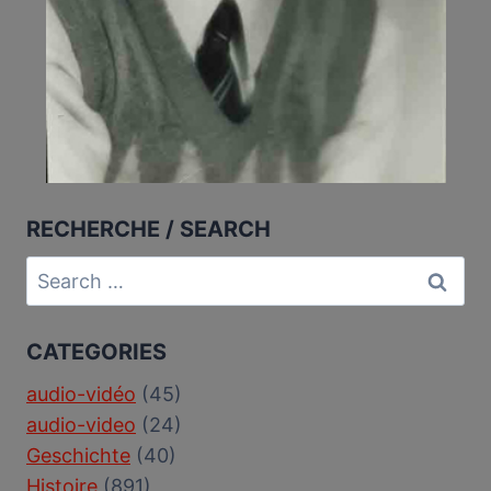
RECHERCHE / SEARCH
Search
for:
CATEGORIES
audio-vidéo
(45)
audio-video
(24)
Geschichte
(40)
Histoire
(891)