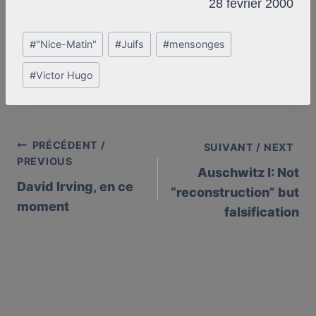
28 février 2000
Post
#
"Nice-Matin"
#
Juifs
#
mensonges
Tags:
#
Victor Hugo
PRÉCÉDENT /
Post
SUIVANT / NEXT
PREVIOUS
Auschwitz I: Not
navigation
David Irving, en ce
“reconstruction” but
moment
falsification