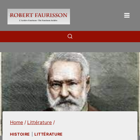
Skip
to
content
Home
/
Littérature
/
HISTOIRE
|
LITTÉRATURE