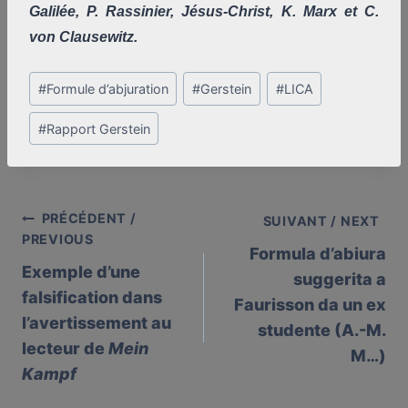
Galilée, P. Rassinier, Jésus-Christ, K. Marx et C.
von Clausewitz.
Post
#
Formule d’abjuration
#
Gerstein
#
LICA
Tags:
#
Rapport Gerstein
PRÉCÉDENT /
Post
SUIVANT / NEXT
PREVIOUS
Formula d’abiura
navigation
Exemple d’une
suggerita a
falsification dans
Faurisson da un ex
l’avertissement au
studente (A.-M.
lecteur de
Mein
M…)
Kampf