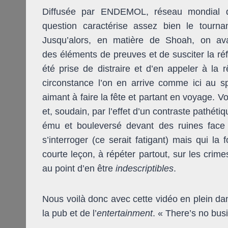
Diffusée par ENDEMOL, réseau mondial d
question caractérise assez bien le tourn
Jusqu’alors, en matière de Shoah, on a
des éléments de preuves et de susciter la réfl
été prise de distraire et d’en appeler à la r
circonstance l’on en arrive comme ici au spec
aimant à faire la fête et partant en voyage. V
et, soudain, par l’effet d’un contraste pathéti
ému et bouleversé devant des ruines face a
s’interroger (ce serait fatigant) mais qui l
courte leçon, à répéter partout, sur les crim
au point d’en être
indescriptibles
.
Nous voilà donc avec cette vidéo en plein d
la pub et de l’
entertainment
. « There’s no bus