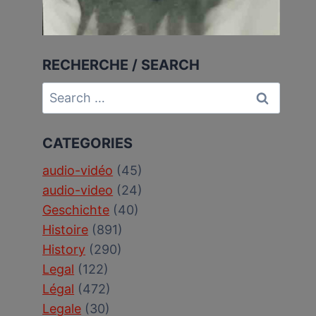
RECHERCHE / SEARCH
Search
for:
CATEGORIES
audio-vidéo
(45)
audio-video
(24)
Geschichte
(40)
Histoire
(891)
History
(290)
Legal
(122)
Légal
(472)
Legale
(30)