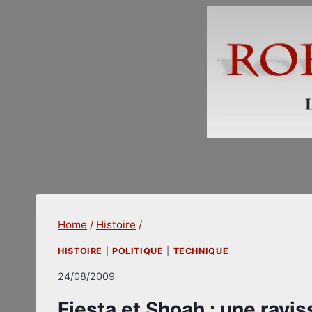
Skip
to
content
Home
/
Histoire
/
HISTOIRE
|
POLITIQUE
|
TECHNIQUE
24/08/2009
Fiesta et Shoah : une ravi