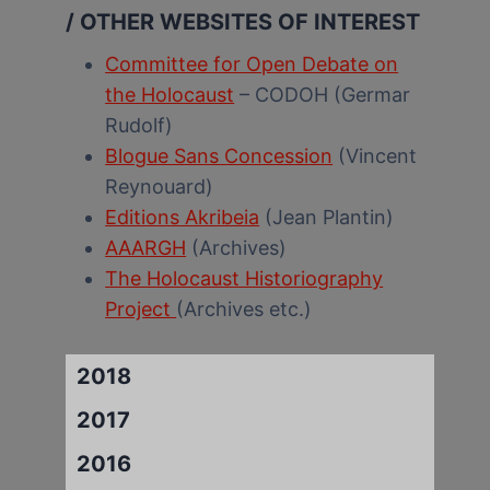
/ OTHER WEBSITES OF INTEREST
Committee for Open Debate on
the Holocaust
– CODOH (Germar
Rudolf)
Blogue Sans Concession
(Vincent
Reynouard)
Editions Akribeia
(Jean Plantin)
AAARGH
(Archives)
The Holocaust Historiography
Project
(Archives etc.)
2018
2017
2016