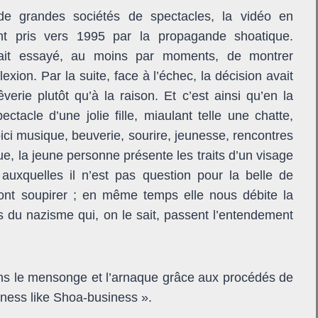
e grandes sociétés de spectacles, la vidéo en
ant pris vers 1995 par la propagande shoatique.
vait essayé, au moins par moments, de montrer
exion. Par la suite, face à l’échec, la décision avait
êverie plutôt qu’à la raison. Et c’est ainsi qu’en la
tacle d’une jolie fille, miaulant telle une chatte,
oici musique, beuverie, sourire, jeunesse, rencontres
que, la jeune personne présente les traits d’un visage
uxquelles il n’est pas question pour la belle de
a font soupirer ; en même temps elle nous débite la
es du nazisme qui, on le sait, passent l’entendement
ans le mensonge et l’arnaque grâce aux procédés de
iness like Shoa-business ».