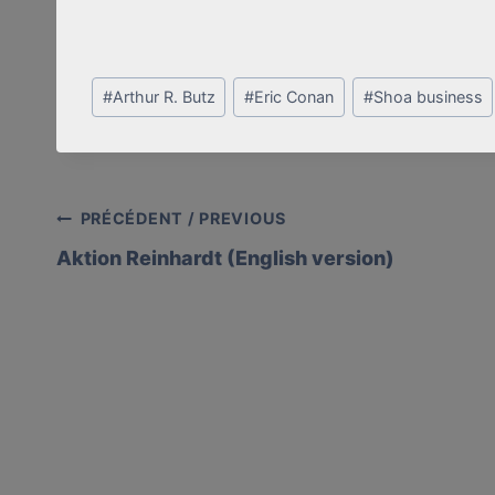
Post
#
Arthur R. Butz
#
Eric Conan
#
Shoa business
Tags:
Post
PRÉCÉDENT / PREVIOUS
Aktion Reinhardt (English version)
navigation