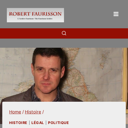
Skip
to
content
Home
/
Histoire
/
HISTOIRE
|
LÉGAL
|
POLITIQUE