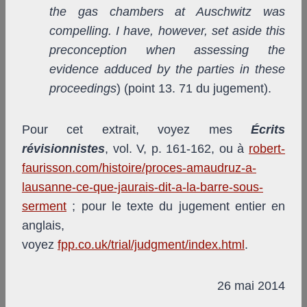
the gas chambers at Auschwitz was
compelling. I have, however, set aside this
preconception when assessing the
evidence adduced by the parties in these
proceedings
) (point 13. 71 du jugement).
Pour cet extrait, voyez mes
Écrits
révisionnistes
, vol. V, p. 161-162, ou à
robert-
faurisson.com/histoire/proces-amaudruz-a-
lausanne-ce-que-jaurais-dit-a-la-barre-sous-
serment
; pour le texte du jugement entier en
anglais,
voyez
fpp.co.uk/trial/judgment/index.html
.
26 mai 2014