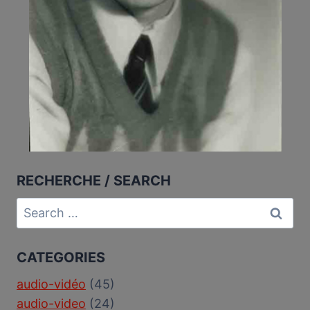
RECHERCHE / SEARCH
Search
for:
CATEGORIES
audio-vidéo
(45)
audio-video
(24)