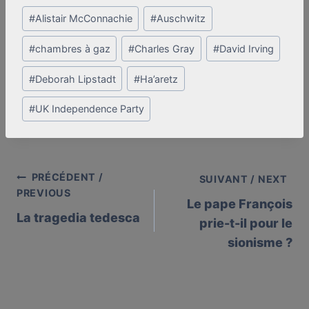
Post
#
Alistair McConnachie
#
Auschwitz
Tags:
#
chambres à gaz
#
Charles Gray
#
David Irving
#
Deborah Lipstadt
#
Ha’aretz
#
UK Independence Party
PRÉCÉDENT /
Post
SUIVANT / NEXT
PREVIOUS
Le pape François
navigation
La tragedia tedesca
prie-t-il pour le
sionisme ?