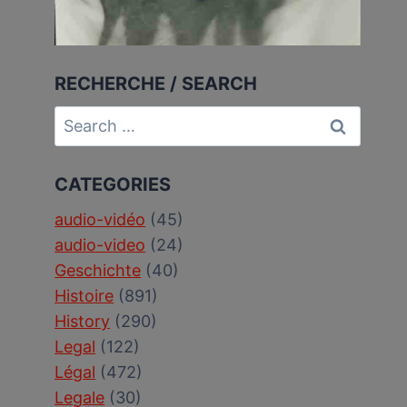
RECHERCHE / SEARCH
Search
for:
CATEGORIES
audio-vidéo
(45)
audio-video
(24)
Geschichte
(40)
Histoire
(891)
History
(290)
Legal
(122)
Légal
(472)
Legale
(30)