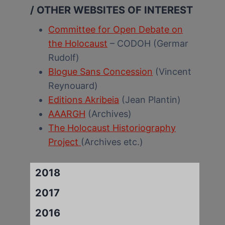
/ OTHER WEBSITES OF INTEREST
Committee for Open Debate on
the Holocaust
– CODOH (Germar
Rudolf)
Blogue Sans Concession
(Vincent
Reynouard)
Editions Akribeia
(Jean Plantin)
AAARGH
(Archives)
The Holocaust Historiography
Project
(Archives etc.)
2018
2017
2016