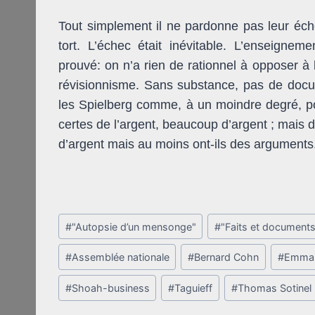
Tout simplement il ne pardonne pas leur éch
tort. L’échec était inévitable. L’enseigne
prouvé: on n’a rien de rationnel à opposer à 
révisionnisme. Sans substance, pas de doc
les Spielberg comme, à un moindre degré, pou
certes de l’argent, beaucoup d’argent ; mais d
d’argent mais au moins ont-ils des arguments
Post
#
"Autopsie d’un mensonge"
#
"Faits et document
Tags:
#
Assemblée nationale
#
Bernard Cohn
#
Emman
#
Shoah-business
#
Taguieff
#
Thomas Sotinel