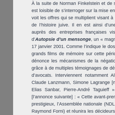
À la suite de Norman Finkelstein et de
est loisible de s’interroger sur la mise e
voit les offres qui se multiplient visan
de l’histoire juive. Il en est ainsi d’
auprès des entreprises françaises vi
d’
Autopsie d’un mensonge
, un « magni
17 janvier 2001. Comme l’indique le doss
grands films de mémoire sur cette péri
dénonce les mécanismes de la négatio
grâce à de multiples témoignages de dép
d’avocats. Interviennent notamment Al
Claude Lanzmann, Simone Lagrange [né
Elias Sanbar, Pierre-André Taguieff 
[l’annonce suivante] : « Cette avant-pre
prestigieux, l’Assemblée nationale (NDL
Raymond Forni) et réunira les décideurs