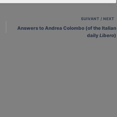
SUIVANT / NEXT
Answers to Andrea Colombo (of the Italian
daily
Libero
)