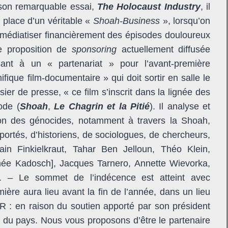
 son remarquable essai,
The Holocaust Industry
, il
n place d’un véritable «
Shoah-Business
», lorsqu’on
t à médiatiser financièrement des épisodes douloureux
une proposition de
sponsoring
actuellement diffusée
sant à un « partenariat » pour l’avant-première
fique film-documentaire » qui doit sortir en salle le
ier de presse, « ce film s’inscrit dans la lignée des
ode (
Shoah
,
Le Chagrin et la Pitié
). Il analyse et
n des génocides, notamment à travers la Shoah,
ortés, d’historiens, de sociologues, de chercheurs,
ain Finkielkraut, Tahar Ben Jelloun, Théo Klein,
e Kadosch], Jacques Tarnero, Annette Wievorka,
». – Le sommet de l’indécence est atteint avec
mière aura lieu avant la fin de l’année, dans un lieu
R : en raison du soutien apporté par son président
 du pays. Nous vous proposons d’être le partenaire