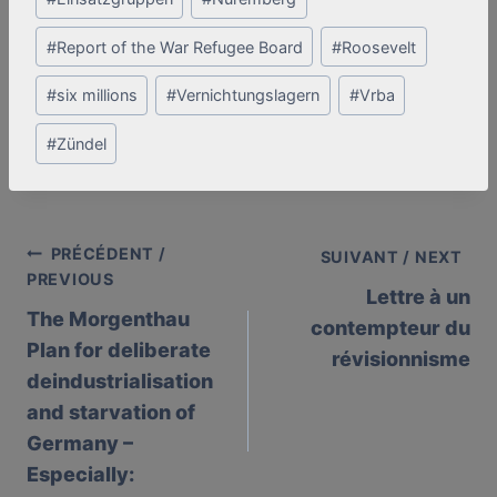
#
Report of the War Refugee Board
#
Roosevelt
#
six millions
#
Vernichtungslagern
#
Vrba
#
Zündel
PRÉCÉDENT /
Post
SUIVANT / NEXT
PREVIOUS
Lettre à un
navigation
The Morgenthau
contempteur du
Plan for deliberate
révisionnisme
deindustrialisation
and starvation of
Germany –
Especially: