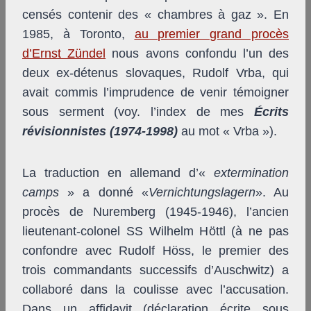
censés contenir des « chambres à gaz ». En
1985, à Toronto,
au premier grand procès
d’Ernst Zündel
nous avons confondu l’un des
deux ex-détenus slovaques, Rudolf Vrba, qui
avait commis l’imprudence de venir témoigner
sous serment (voy. l’index de mes
Écrits
révisionnistes (1974-1998)
au mot « Vrba »).
La traduction en allemand d’«
extermination
camps
» a donné «
Vernichtungslagern
». Au
procès de Nuremberg (1945-1946), l’ancien
lieutenant-colonel SS Wilhelm Höttl (à ne pas
confondre avec Rudolf Höss, le premier des
trois commandants successifs d’Auschwitz) a
collaboré dans la coulisse avec l’accusation.
Dans un affidavit (déclaration écrite sous