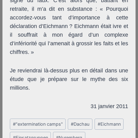
signe du faux. C’est alors que, battant en
retraite, il m’a dit en substance : « Pourquoi
accordez-vous tant d’importance à cette
déclaration d’Eichmann ? Eichmann était ivre et
il souffrait à mon égard d’un complexe
d’infériorité qui l’amenait à grossir les faits et les
chiffres. »
Je reviendrai là-dessus plus en détail dans une
étude que je prépare sur le mythe des six
millions.
31 janvier 2011
Post
#
"extermination camps"
#
Dachau
#
Eichmann
Tags:
#
Einsatzgruppen
#
Nuremberg