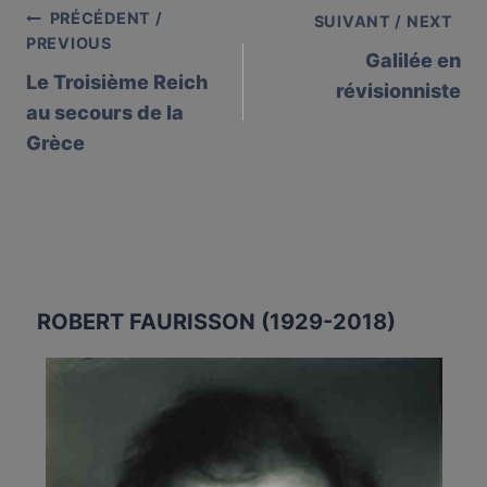
PRÉCÉDENT /
Post
SUIVANT / NEXT
PREVIOUS
Galilée en
navigation
Le Troisième Reich
révisionniste
au secours de la
Grèce
ROBERT FAURISSON (1929-2018)